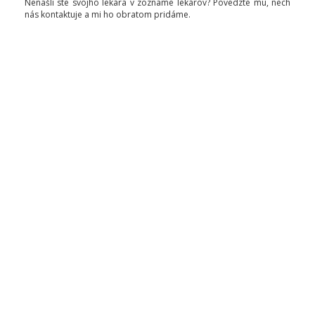
Nenašli ste svojho lekára v zozname lekárov? Povedzte mu, nech
nás kontaktuje a mi ho obratom pridáme.