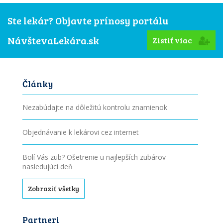
Ste lekár? Objavte prínosy portálu
NávštevaLekára.sk
Zistiť viac
Články
Nezabúdajte na dôležitú kontrolu znamienok
Objednávanie k lekárovi cez internet
Bolí Vás zub? Ošetrenie u najlepších zubárov
nasledujúci deň
Zobraziť všetky
Partneri