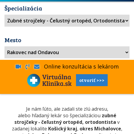
Špecializácia
Mesto
Online konzultácia s lekárom
otvoriť >>>
Je nám ľúto, ale zadali ste zlú adresu,
alebo hľadaný lekár so špecializáciou
zubné
strojčeky - čeľustný ortopéd, ortodontista
v
zadanej lokalite
Košický kraj
,
okres Michalovce
,