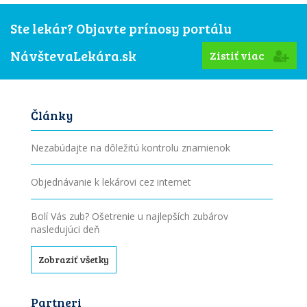
Ste lekár? Objavte prínosy portálu
NávštevaLekára.sk
Zistiť viac
Články
Nezabúdajte na dôležitú kontrolu znamienok
Objednávanie k lekárovi cez internet
Bolí Vás zub? Ošetrenie u najlepších zubárov
nasledujúci deň
Zobraziť všetky
Partneri