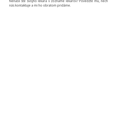
Nenašli ste svojho lekára v zozname lekárov? Povedzte mu, nech
nás kontaktuje a mi ho obratom pridáme.