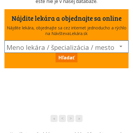
ešte nie je v našej databáze.
Nájdite lekára a objednajte sa online
Nájdite lekára, objednajte sa cez internet jednoducho a rýchlo
na NávštevaLekára.sk
Hľadať
«
<
>
»