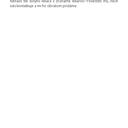
Nenašli ste svojho lekára v zozname lekárov? Povedzte mu, nech
nás kontaktuje a mi ho obratom pridáme.