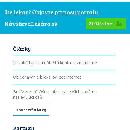
Ste lekár? Objavte prínosy portálu
NávštevaLekára.sk
Zistiť viac
Články
Nezabúdajte na dôležitú kontrolu znamienok
Objednávanie k lekárovi cez internet
Bolí Vás zub? Ošetrenie u najlepších zubárov
nasledujúci deň
Zobraziť všetky
Partneri