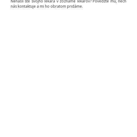
Nenašli ste svojho lekára v zozname lekárov? Povedzte mu, nech
nás kontaktuje a mi ho obratom pridáme.