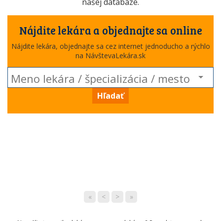
našej databáze.
Nájdite lekára a objednajte sa online
Nájdite lekára, objednajte sa cez internet jednoducho a rýchlo
na NávštevaLekára.sk
Hľadať
«
<
>
»