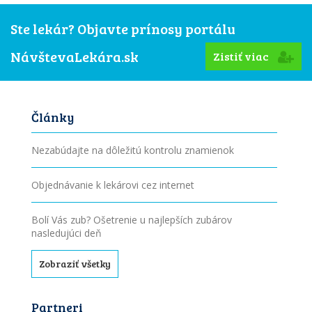
Ste lekár? Objavte prínosy portálu
NávštevaLekára.sk
Zistiť viac
Články
Nezabúdajte na dôležitú kontrolu znamienok
Objednávanie k lekárovi cez internet
Bolí Vás zub? Ošetrenie u najlepších zubárov
nasledujúci deň
Zobraziť všetky
Partneri