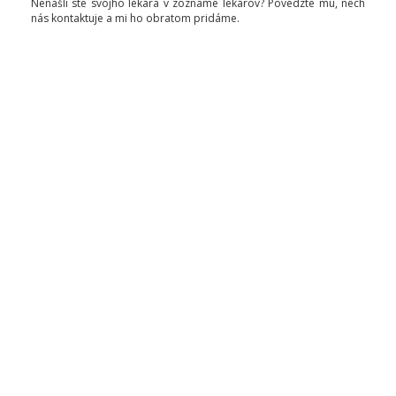
Nenašli ste svojho lekára v zozname lekárov? Povedzte mu, nech
nás kontaktuje a mi ho obratom pridáme.