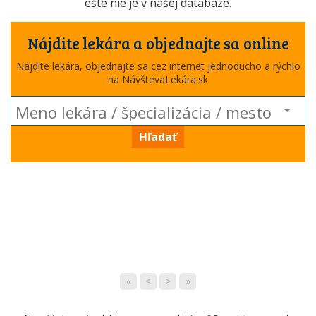
ešte nie je v našej databáze.
Nájdite lekára a objednajte sa online
Nájdite lekára, objednajte sa cez internet jednoducho a rýchlo
na NávštevaLekára.sk
Hľadať
«
<
>
»