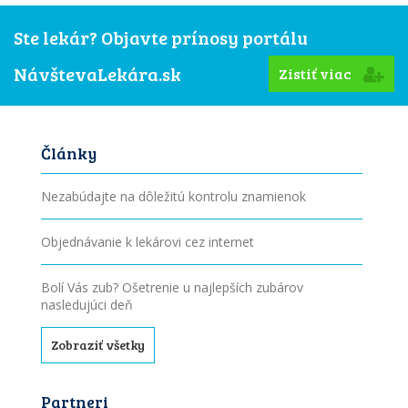
Ste lekár? Objavte prínosy portálu
NávštevaLekára.sk
Zistiť viac
Články
Nezabúdajte na dôležitú kontrolu znamienok
Objednávanie k lekárovi cez internet
Bolí Vás zub? Ošetrenie u najlepších zubárov
nasledujúci deň
Zobraziť všetky
Partneri