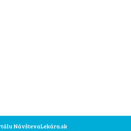
ortálu NávštevaLekára.sk