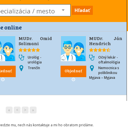
Hľadať
e online
MUDr. Omid
MUDr. Ján
Solimani
Hendrich
Urológ -
Očný lekár -
urológia
oftalmológia
Trenčín
Nemocnica s
jednať
Objednať
poliklinikou
Myjava – Myjava
«
<
>
»
ovedzte mu, nech nás kontaktuje a mi ho obratom pridáme.