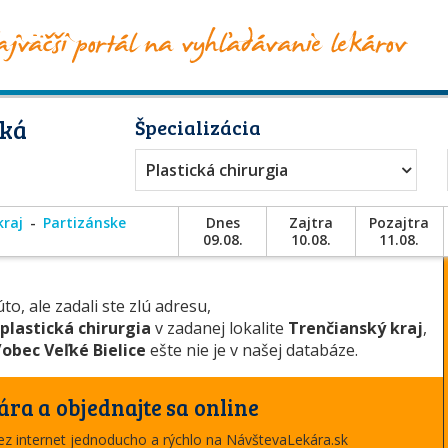
cká
Špecializácia
Plastická chirurgia
kraj
Partizánske
Dnes
Zajtra
Pozajtra
09.08.
10.08.
11.08.
to, ale zadali ste zlú adresu,
plastická chirurgia
v zadanej lokalite
Trenčianský kraj
,
obec Veľké Bielice
ešte nie je v našej databáze.
ára a objednajte sa online
cez internet jednoducho a rýchlo na NávštevaLekára.sk