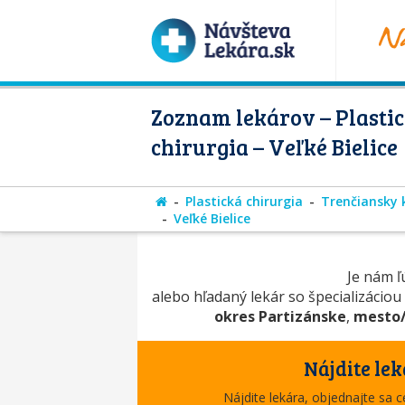
Zoznam lekárov – Plasti
chirurgia – Veľké Bielice
Plastická chirurgia
Trenčiansky 
Veľké Bielice
Je nám ľú
alebo hľadaný lekár so špecializáciou
okres Partizánske
,
mesto/
Nájdite lek
Nájdite lekára, objednajte sa 