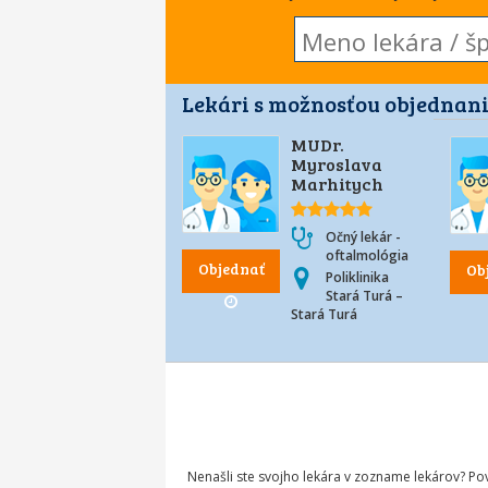
Lekári s možnosťou objednani
MUDr.
Myroslava
Marhitych
Očný lekár -
oftalmológia
Objednať
Ob
Poliklinika
Stará Turá –
Stará Turá
Nenašli ste svojho lekára v zozname lekárov? P