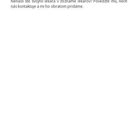
Nenašli ste svojho lekára v zozname lekárov? Povedzte mu, nech
nás kontaktuje a mi ho obratom pridáme.