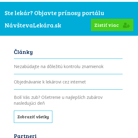
Ste lekár? Objavte prínosy portálu
NávštevaLekára.sk
Zistiť viac
Články
Nezabúdajte na dôležitú kontrolu znamienok
Objednávanie k lekárovi cez internet
Bolí Vás zub? Ošetrenie u najlepších zubárov
nasledujúci deň
Zobraziť všetky
Partneri