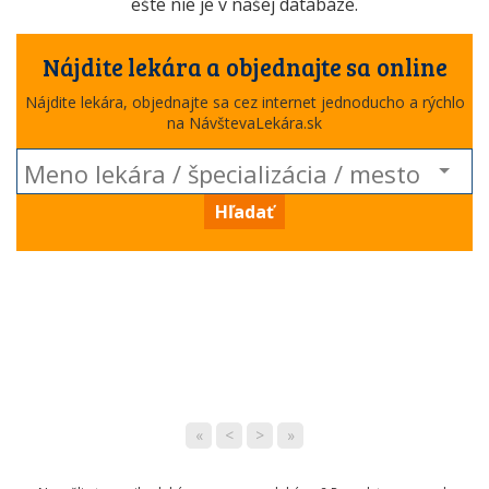
ešte nie je v našej databáze.
Nájdite lekára a objednajte sa online
Nájdite lekára, objednajte sa cez internet jednoducho a rýchlo
na NávštevaLekára.sk
Hľadať
«
<
>
»