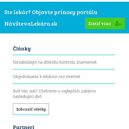
Ste lekár? Objavte prínosy portálu
NávštevaLekára.sk
Zistiť viac
Články
Nezabúdajte na dôležitú kontrolu znamienok
Objednávanie k lekárovi cez internet
Bolí Vás zub? Ošetrenie u najlepších zubárov
nasledujúci deň
Zobraziť všetky
Partneri