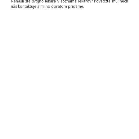
Nenašli ste svojho lekára v zozname lekárov? Povedzte mu, nech
nás kontaktuje a mi ho obratom pridáme.