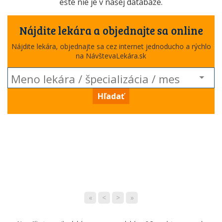
ešte nie je v našej databáze.
Nájdite lekára a objednajte sa online
Nájdite lekára, objednajte sa cez internet jednoducho a rýchlo
na NávštevaLekára.sk
Hľadať
«
<
>
»