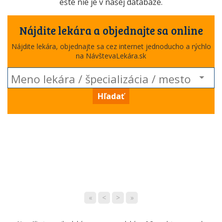
ešte nie je v našej databáze.
Nájdite lekára a objednajte sa online
Nájdite lekára, objednajte sa cez internet jednoducho a rýchlo
na NávštevaLekára.sk
Hľadať
«
<
>
»