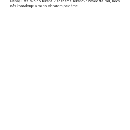
Nenašli ste svojho lekára v zozname lekárov? Povedzte mu, nech
nás kontaktuje a mi ho obratom pridáme.