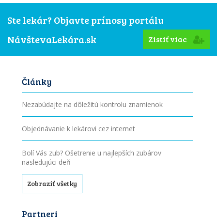
Ste lekár? Objavte prínosy portálu
NávštevaLekára.sk
Zistiť viac
Články
Nezabúdajte na dôležitú kontrolu znamienok
Objednávanie k lekárovi cez internet
Bolí Vás zub? Ošetrenie u najlepších zubárov
nasledujúci deň
Zobraziť všetky
Partneri