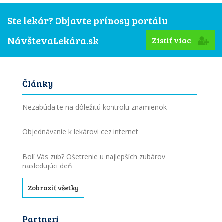
Ste lekár? Objavte prínosy portálu
NávštevaLekára.sk
Zistiť viac
Články
Nezabúdajte na dôležitú kontrolu znamienok
Objednávanie k lekárovi cez internet
Bolí Vás zub? Ošetrenie u najlepších zubárov
nasledujúci deň
Zobraziť všetky
Partneri