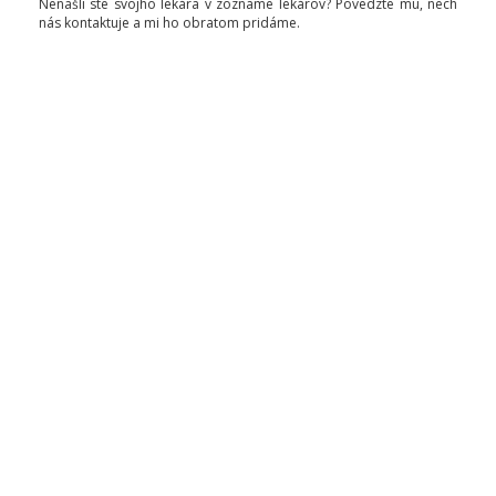
Nenašli ste svojho lekára v zozname lekárov? Povedzte mu, nech
nás kontaktuje a mi ho obratom pridáme.