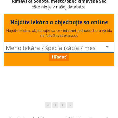
Rimavská Sobota
,
mesto/obec Rimavská Seč
ešte nie je v našej databáze.
Nájdite lekára a objednajte sa online
Nájdite lekára, objednajte sa cez internet jednoducho a rýchlo
na NávštevaLekára.sk
Hľadať
«
<
>
»