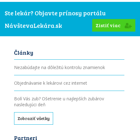
Ste lekár? Objavte prínosy portálu
NávštevaLekára.sk
Zistiť viac
Články
Nezabúdajte na dôležitú kontrolu znamienok
Objednávanie k lekárovi cez internet
Bolí Vás zub? Ošetrenie u najlepších zubárov
nasledujúci deň
Zobraziť všetky
Partneri