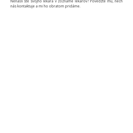
Nenašli ste svojho lekára v zozname lekárov? Povedzte mu, nech
nás kontaktuje a mi ho obratom pridáme.