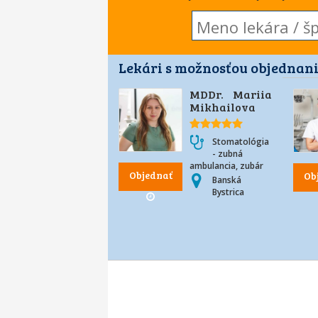
Lekári s možnosťou objednani
MDDr. Mariia
Mikhailova
Stomatológia
- zubná
ambulancia, zubár
Objednať
Ob
Banská
Bystrica