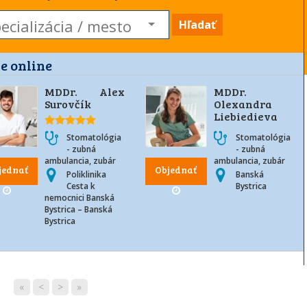
Hľadať
e online
MDDr. Alex
MDDr.
Surovčík
Olexandra
Liebiedieva
Stomatológia
Stomatológia
- zubná
- zubná
ambulancia, zubár
ambulancia, zubár
jednať
Objednať
Poliklinika
Banská
Cesta k
Bystrica
nemocnici Banská
Bystrica – Banská
Bystrica
«
<
>
»