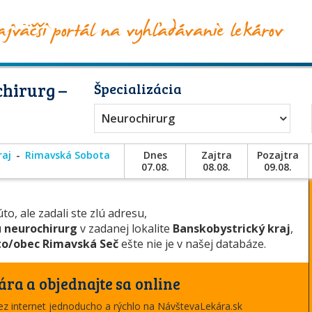
hirurg –
Špecializácia
Neurochirurg
raj
Rimavská Sobota
Dnes
Zajtra
Pozajtra
07.08.
08.08.
09.08.
to, ale zadali ste zlú adresu,
u
neurochirurg
v zadanej lokalite
Banskobystrický kraj
,
o/obec Rimavská Seč
ešte nie je v našej databáze.
ára a objednajte sa online
cez internet jednoducho a rýchlo na NávštevaLekára.sk