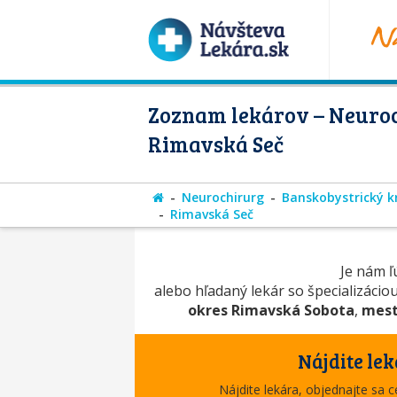
Zoznam lekárov – Neuroc
Rimavská Seč
Neurochirurg
Banskobystrický k
Rimavská Seč
Je nám ľú
alebo hľadaný lekár so špecializácio
okres Rimavská Sobota
,
mest
Nájdite lek
Nájdite lekára, objednajte sa 