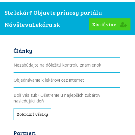
Ste lekár? Objavte prínosy portálu
NávštevaLekára.sk
Zistiť viac
Články
Nezabúdajte na dôležitú kontrolu znamienok
Objednávanie k lekárovi cez internet
Bolí Vás zub? Ošetrenie u najlepších zubárov
nasledujúci deň
Zobraziť všetky
Partneri