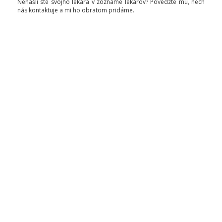
Nenašli ste svojho lekára v zozname lekárov? Povedzte mu, nech
nás kontaktuje a mi ho obratom pridáme.