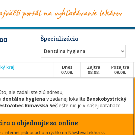
lna
Špecializácia
Dentálna hygiena
ký kraj
Dnes
Zajtra
Pozajtra
07.08.
08.08.
09.08.
to, ale zadali ste zlú adresu,
ou
dentálna hygiena
v zadanej lokalite
Banskobystrický
sto/obec Rimavská Seč
ešte nie je v našej databáze.
ára a objednajte sa online
cez internet jednoducho a rýchlo na NávštevaLekára.sk