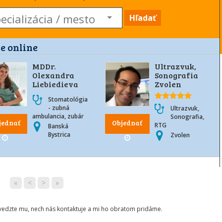
Hľadať
e online
MDDr.
Ultrazvuk,
Olexandra
Sonografia
Liebiedieva
Zvolen
Stomatológia
- zubná
Ultrazvuk,
ambulancia, zubár
Sonografia,
jednať
Objednať
RTG
Banská
Bystrica
Zvolen
«
<
>
»
ovedzte mu, nech nás kontaktuje a mi ho obratom pridáme.