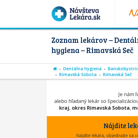
Zoznam lekárov – Dentá
hygiena – Rimavská Seč
Dentálna hygiena
Banskobystric
Rimavská Sobota
Rimavská Seč
Je nám ľú
alebo hľadaný lekár so špecializáci
kraj
,
okres Rimavská Sobota
,
me
Nájdite lek
Nájdite lekára, objednajte sa 