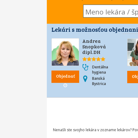
Lekári s možnosťou objednani
Andrea
Snopková
dipl.DH
Dentálna
hygiena
Objednať
Ob
Banská
Bystrica
Nenašli ste svojho lekára v zozname lekárov? P