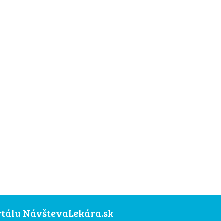
ortálu NávštevaLekára.sk