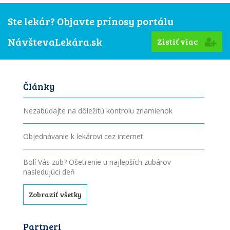
Ste lekár? Objavte prínosy portálu
NávštevaLekára.sk
Zistiť viac
Články
Nezabúdajte na dôležitú kontrolu znamienok
Objednávanie k lekárovi cez internet
Bolí Vás zub? Ošetrenie u najlepších zubárov
nasledujúci deň
Zobraziť všetky
Partneri