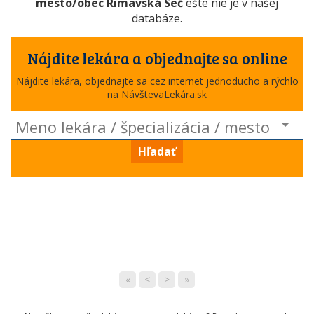
mesto/obec Rimavská Seč
ešte nie je v našej
databáze.
Nájdite lekára a objednajte sa online
Nájdite lekára, objednajte sa cez internet jednoducho a rýchlo
na NávštevaLekára.sk
Hľadať
«
<
>
»