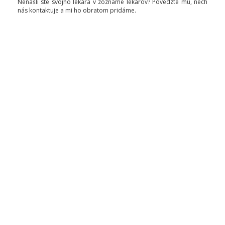
Nenašli ste svojho lekára v zozname lekárov? Povedzte mu, nech
nás kontaktuje a mi ho obratom pridáme.