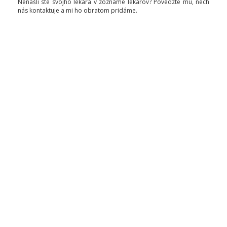
Nenašli ste svojho lekára v zozname lekárov? Povedzte mu, nech
nás kontaktuje a mi ho obratom pridáme.