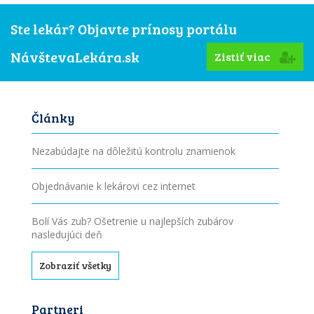
Ste lekár? Objavte prínosy portálu
NávštevaLekára.sk
Zistiť viac
Články
Nezabúdajte na dôležitú kontrolu znamienok
Objednávanie k lekárovi cez internet
Bolí Vás zub? Ošetrenie u najlepších zubárov
nasledujúci deň
Zobraziť všetky
Partneri