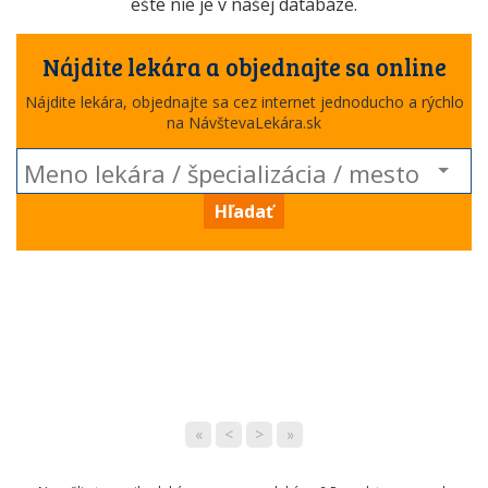
ešte nie je v našej databáze.
Nájdite lekára a objednajte sa online
Nájdite lekára, objednajte sa cez internet jednoducho a rýchlo
na NávštevaLekára.sk
Hľadať
«
<
>
»