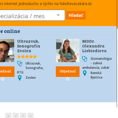
cez internet jednoducho a rýchlo na NávštevaLekára.sk
Hľadať
e online
Ultrazvuk,
MDDr.
Sonografia
Olexandra
Zvolen
Liebiedieva
Stomatológia
- zubná
Ultrazvuk,
ambulancia, zubár
Sonografia,
jednať
Objednať
RTG
Banská
Bystrica
Zvolen
«
<
>
»