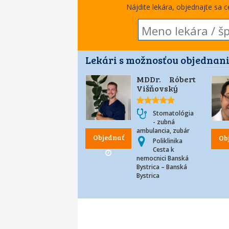
Nájdite lekára, objednajte sa 
Lekári s možnosťou objednani
MDDr. Róbert
Višňovský
Stomatológia
- zubná
ambulancia, zubár
Objednať
Ob
Poliklinika
Cesta k
nemocnici Banská
Bystrica – Banská
Bystrica