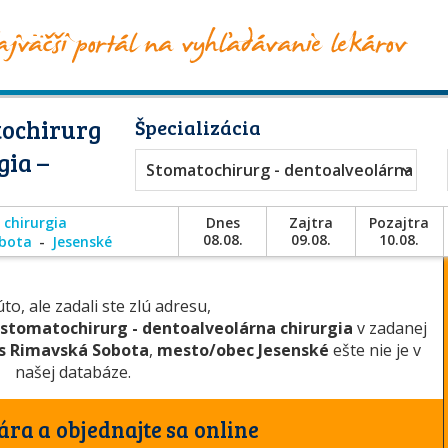
tochirurg
Špecializácia
gia –
Stomatochirurg - dentoalveolárna chir
 chirurgia
Dnes
Zajtra
Pozajtra
08.08.
09.08.
10.08.
bota
Jesenské
to, ale zadali ste zlú adresu,
stomatochirurg - dentoalveolárna chirurgia
v zadanej
s Rimavská Sobota
,
mesto/obec Jesenské
ešte nie je v
našej databáze.
ára a objednajte sa online