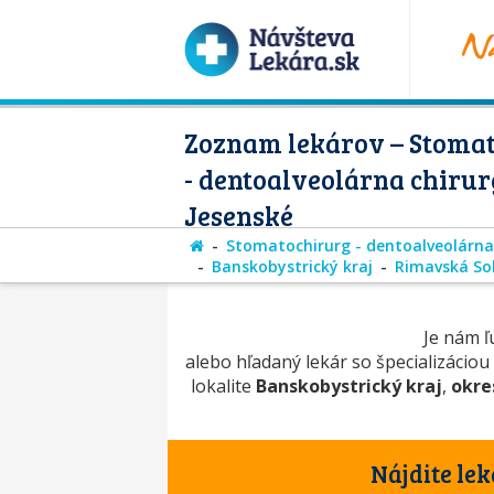
Zoznam lekárov – Stoma
- dentoalveolárna chirur
Jesenské
Stomatochirurg - dentoalveolárna
Banskobystrický kraj
Rimavská So
Je nám ľú
alebo hľadaný lekár so špecializáciou
lokalite
Banskobystrický kraj
,
okre
Nájdite lek