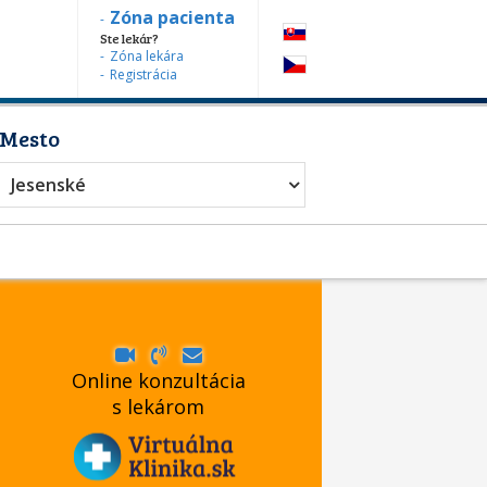
Zóna pacienta
Ste lekár?
Zóna lekára
Registrácia
Mesto
urgia
Jesenské
Online konzultácia
s lekárom