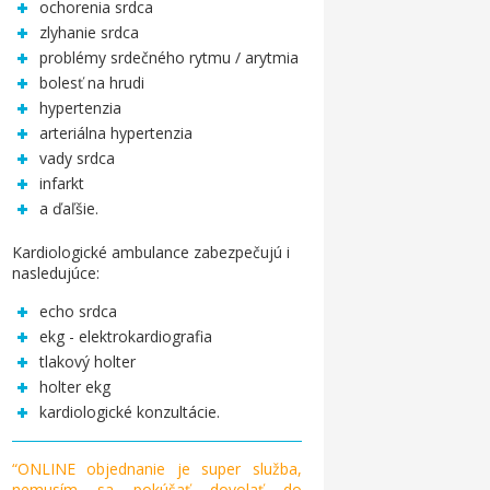
ochorenia srdca
zlyhanie srdca
problémy srdečného rytmu / arytmia
bolesť na hrudi
hypertenzia
arteriálna hypertenzia
vady srdca
infarkt
a ďaľšie.
Kardiologické ambulance zabezpečujú i
nasledujúce:
echo srdca
ekg - elektrokardiografia
tlakový holter
holter ekg
kardiologické konzultácie.
“ONLINE objednanie je super služba,
nemusím sa pokúšať dovolať do