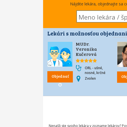
Nájdite lekára, objednajte sa 
Lekári s možnosťou objednani
MUDr.
Veronika
Kučerová
ORL - ušné,
nosné, krčné
Objednať
Ob
Zvolen
Nenašli ste svojho lekára v zozname lekárov? P