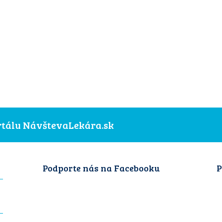
ortálu NávštevaLekára.sk
Podporte nás na Facebooku
P