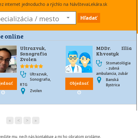
cez internet jednoducho a rýchlo na NávštevaLekára.sk
Hľadať
e online
Ultrazvuk,
MDDr. Illia
Sonografia
Khvostyk
Zvolen
Stomatológia
- zubná
ambulancia, zubár
Ultrazvuk,
Sonografia,
Banská
jednať
Objednať
RTG
Bystrica
Zvolen
«
<
>
»
ovedzte mu, nech nás kontaktuje a mi ho obratom pridáme.