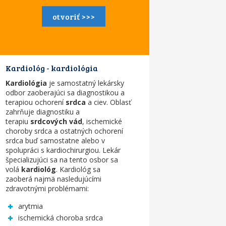
otvoriť >>>
Kardiológ - kardiológia
Kardiológia
je samostatný lekársky
odbor zaoberajúci sa diagnostikou a
terapiou ochorení
srdca
a ciev. Oblasť
zahrňuje diagnostiku a
terapiu
srdcových vád
, ischemické
choroby srdca a ostatných ochorení
srdca buď samostatne alebo v
spolupráci s kardiochirurgiou. Lekár
špecializujúci sa na tento osbor sa
volá
kardiológ
. Kardiológ sa
zaoberá
najmä nasledujúcími
zdravotnými problémami:
arytmia
ischemická choroba srdca