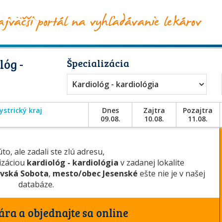
lóg -
Špecializácia
Kardiológ - kardiológia
strický kraj
Dnes
Zajtra
Pozajtra
09.08.
10.08.
11.08.
to, ale zadali ste zlú adresu,
lizáciou
kardiológ - kardiológia
v zadanej lokalite
vská Sobota
,
mesto/obec Jesenské
ešte nie je v našej
databáze.
ára a objednajte sa online