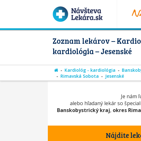
Zoznam lekárov – Kardio
kardiológia – Jesenské
Kardiológ - kardiológia
Banskoby
Rimavská Sobota
Jesenské
Je nám ľú
alebo hľadaný lekár so špecia
Banskobystrický kraj
,
okres Rima
Nájdite lek