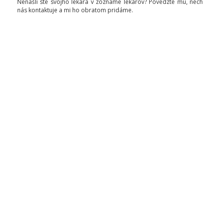
Nenašli ste svojho lekára v zozname lekárov? Povedzte mu, nech
nás kontaktuje a mi ho obratom pridáme.