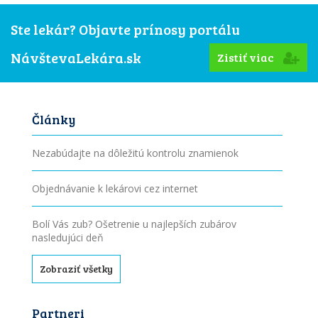
Ste lekár? Objavte prínosy portálu
NávštevaLekára.sk
Zistiť viac
Články
Nezabúdajte na dôležitú kontrolu znamienok
Objednávanie k lekárovi cez internet
Bolí Vás zub? Ošetrenie u najlepších zubárov
nasledujúci deň
Zobraziť všetky
Partneri