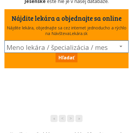
Jesenské
ešte nie je v našej databáze.
Nájdite lekára a objednajte sa online
Nájdite lekára, objednajte sa cez internet jednoducho a rýchlo
na NávštevaLekára.sk
Hľadať
«
<
>
»