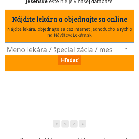
Jesenské
ešte nie je v našej databáze.
Nájdite lekára a objednajte sa online
Nájdite lekára, objednajte sa cez internet jednoducho a rýchlo
na NávštevaLekára.sk
Hľadať
«
<
>
»