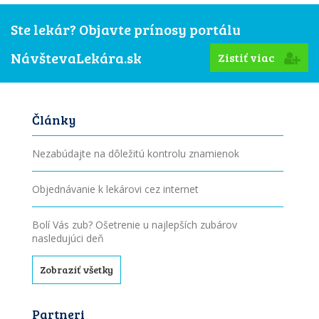
Ste lekár? Objavte prínosy portálu
NávštevaLekára.sk
Zistiť viac
Články
Nezabúdajte na dôležitú kontrolu znamienok
Objednávanie k lekárovi cez internet
Bolí Vás zub? Ošetrenie u najlepších zubárov
nasledujúci deň
Zobraziť všetky
Partneri