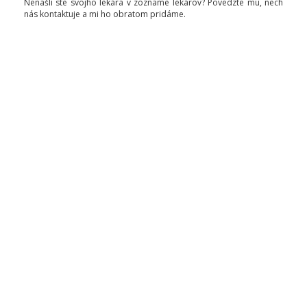
Nenašli ste svojho lekára v zozname lekárov? Povedzte mu, nech
nás kontaktuje a mi ho obratom pridáme.