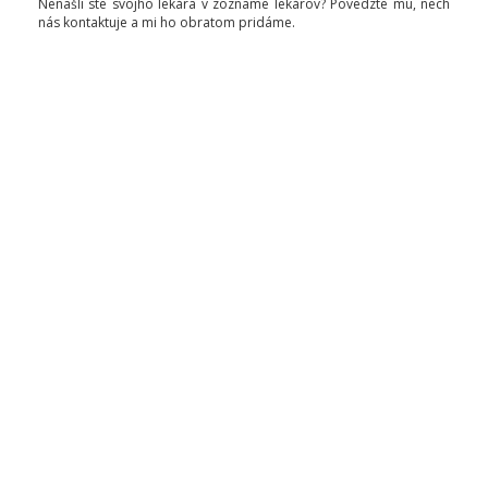
Nenašli ste svojho lekára v zozname lekárov? Povedzte mu, nech
nás kontaktuje a mi ho obratom pridáme.