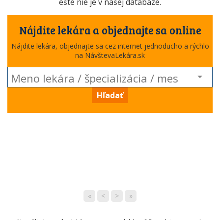
ešte nie je v našej databáze.
Nájdite lekára a objednajte sa online
Nájdite lekára, objednajte sa cez internet jednoducho a rýchlo
na NávštevaLekára.sk
Hľadať
«
<
>
»