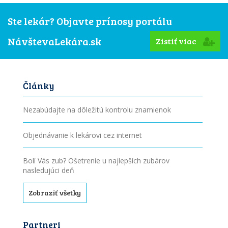
Ste lekár? Objavte prínosy portálu
NávštevaLekára.sk
Zistiť viac
Články
Nezabúdajte na dôležitú kontrolu znamienok
Objednávanie k lekárovi cez internet
Bolí Vás zub? Ošetrenie u najlepších zubárov
nasledujúci deň
Zobraziť všetky
Partneri