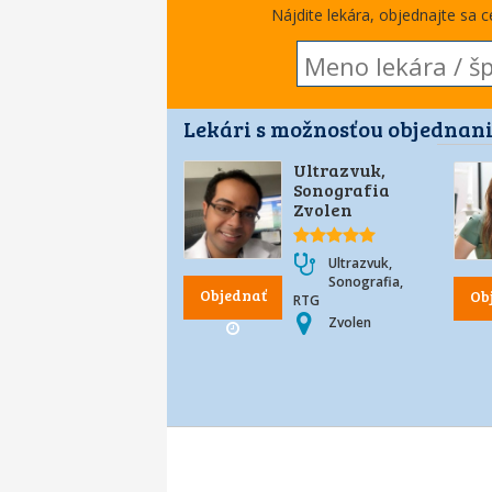
Nájdite lekára, objednajte sa 
Lekári s možnosťou objednani
Ultrazvuk,
Sonografia
Zvolen
Ultrazvuk,
Sonografia,
Objednať
Ob
RTG
Zvolen