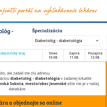
lóg -
Špecializácia
Diabetológ - diabetológia
obystrický kraj
Dnes
Zajtra
Pozajtra
10.08.
11.08.
12.08.
to, ale zadali ste zlú adresu,
záciou
diabetológ - diabetológia
v zadanej lokalite
vská Sobota
,
mesto/obec Jesenské
ešte nie je v našej
databáze.
ára a objednajte sa online