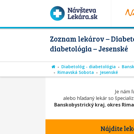
Zoznam lekárov – Diabeto
diabetológia – Jesenské
Diabetológ - diabetológia
Bansk
Rimavská Sobota
Jesenské
Je nám ľú
alebo hľadaný lekár so špeciali
Banskobystrický kraj
,
okres Rima
Nájdite lek