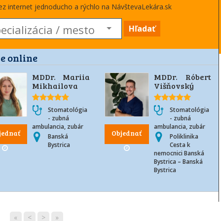
cez internet jednoducho a rýchlo na NávštevaLekára.sk
Hľadať
e online
MDDr. Mariia
MDDr. Róbert
Mikhailova
Višňovský
Stomatológia
Stomatológia
- zubná
- zubná
ambulancia, zubár
ambulancia, zubár
jednať
Objednať
Banská
Poliklinika
Bystrica
Cesta k
nemocnici Banská
Bystrica – Banská
Bystrica
«
<
>
»