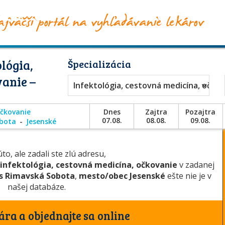
lógia,
Špecializácia
vanie –
Infektológia, cestovná medicína, očko
očkovanie
Dnes
Zajtra
Pozajtra
07.08.
08.08.
09.08.
bota
Jesenské
to, ale zadali ste zlú adresu,
infektológia, cestovná medicína, očkovanie
v zadanej
s Rimavská Sobota
,
mesto/obec Jesenské
ešte nie je v
našej databáze.
ára a objednajte sa online