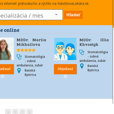
cez internet jednoducho a rýchlo na NávštevaLekára.sk
Hľadať
e online
MDDr. Mariia
MDDr. Illia
Mikhailova
Khvostyk
Stomatológia
- zubná
Stomatológia
ambulancia, zubár
- zubná
ambulancia, zubár
Banská
jednať
Objednať
Bystrica
Banská
Bystrica
«
<
>
»