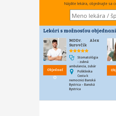
Nájdite lekára, objednajte sa 
Lekári s možnosťou objednani
MDDr. Alex
Surovčík
Stomatológia
- zubná
ambulancia, zubár
Objednať
Ob
Poliklinika
Cesta k
nemocnici Banská
Bystrica – Banská
Bystrica