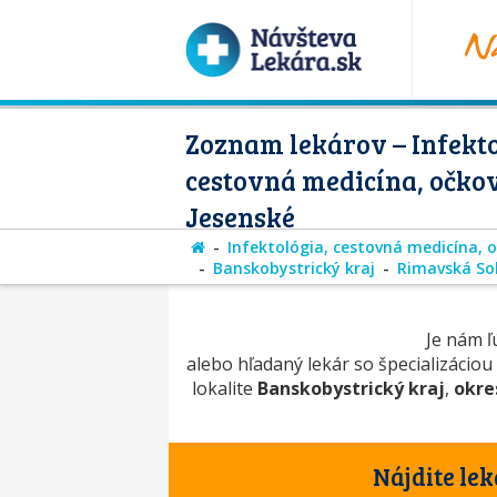
Zoznam lekárov – Infekto
cestovná medicína, očko
Jesenské
Infektológia, cestovná medicína, 
Banskobystrický kraj
Rimavská So
Je nám ľú
alebo hľadaný lekár so špecializáciou
lokalite
Banskobystrický kraj
,
okre
Nájdite lek