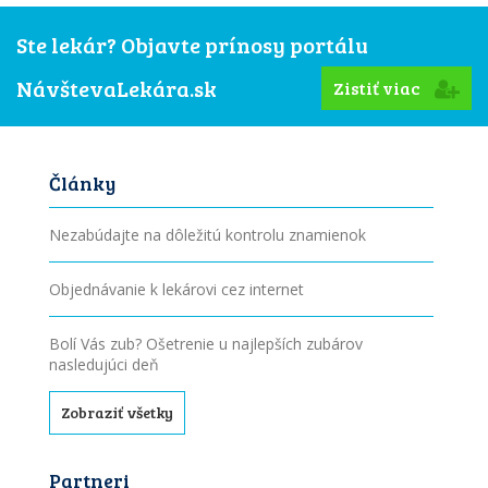
Ste lekár? Objavte prínosy portálu
NávštevaLekára.sk
Zistiť viac
Články
Nezabúdajte na dôležitú kontrolu znamienok
Objednávanie k lekárovi cez internet
Bolí Vás zub? Ošetrenie u najlepších zubárov
nasledujúci deň
Zobraziť všetky
Partneri