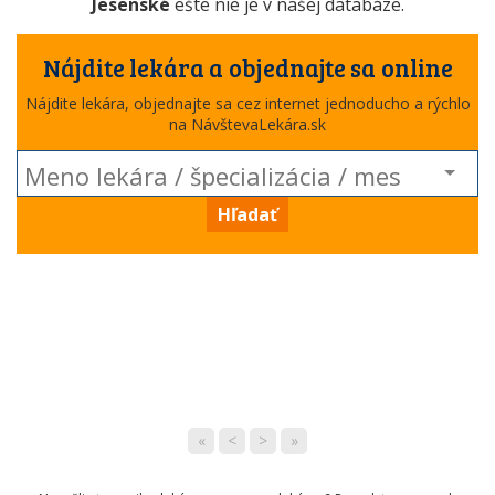
Jesenské
ešte nie je v našej databáze.
Nájdite lekára a objednajte sa online
Nájdite lekára, objednajte sa cez internet jednoducho a rýchlo
na NávštevaLekára.sk
Hľadať
«
<
>
»