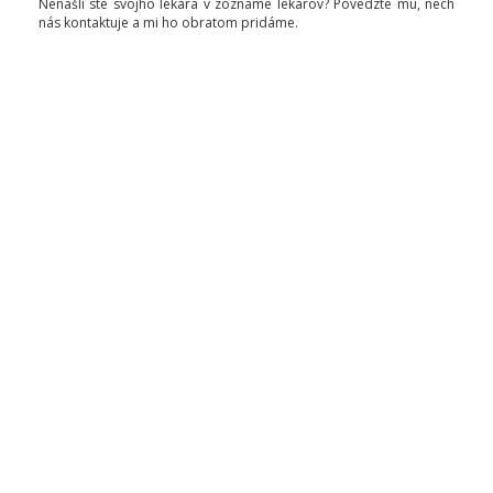
Nenašli ste svojho lekára v zozname lekárov? Povedzte mu, nech
nás kontaktuje a mi ho obratom pridáme.