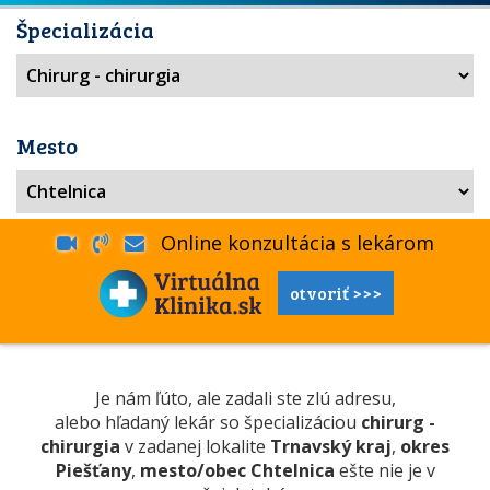
Špecializácia
Mesto
Online konzultácia s lekárom
otvoriť >>>
Je nám ľúto, ale zadali ste zlú adresu,
alebo hľadaný lekár so špecializáciou
chirurg -
chirurgia
v zadanej lokalite
Trnavský kraj
,
okres
Piešťany
,
mesto/obec Chtelnica
ešte nie je v