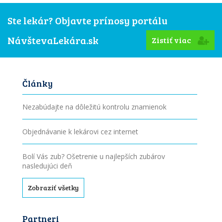
Ste lekár? Objavte prínosy portálu
NávštevaLekára.sk
Zistiť viac
Články
Nezabúdajte na dôležitú kontrolu znamienok
Objednávanie k lekárovi cez internet
Bolí Vás zub? Ošetrenie u najlepších zubárov
nasledujúci deň
Zobraziť všetky
Partneri