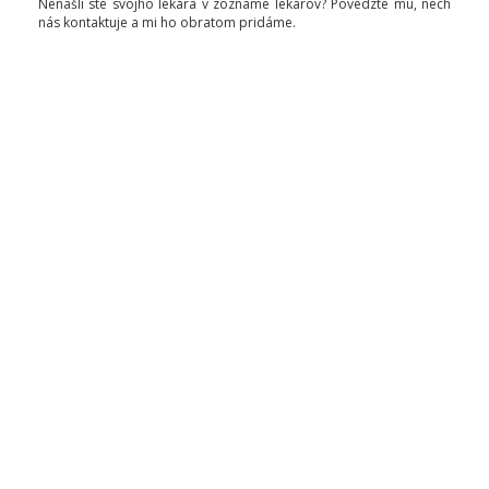
Nenašli ste svojho lekára v zozname lekárov? Povedzte mu, nech
nás kontaktuje a mi ho obratom pridáme.