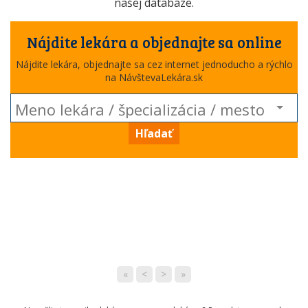
našej databáze.
Nájdite lekára a objednajte sa online
Nájdite lekára, objednajte sa cez internet jednoducho a rýchlo
na NávštevaLekára.sk
Hľadať
«
<
>
»