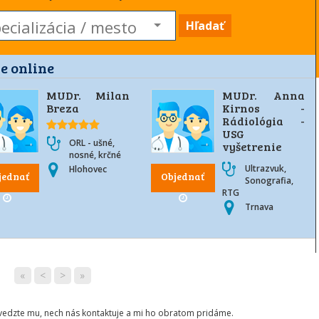
Hľadať
e online
MUDr. Milan
MUDr. Anna
Breza
Kirnos -
Rádiológia -
USG
ORL - ušné,
vyšetrenie
nosné, krčné
Ultrazvuk,
Hlohovec
jednať
Objednať
Sonografia,
RTG
Trnava
«
<
>
»
ovedzte mu, nech nás kontaktuje a mi ho obratom pridáme.