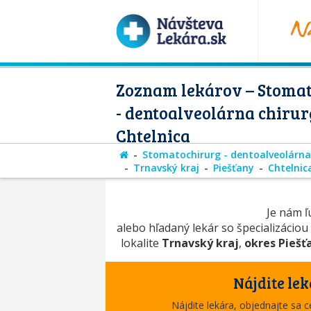
Zoznam lekárov – Stoma
- dentoalveolárna chirur
Chtelnica
Stomatochirurg - dentoalveolárna
Trnavský kraj
Piešťany
Chtelnic
Je nám ľú
alebo hľadaný lekár so špecializáciou
lokalite
Trnavský kraj
,
okres Piešť
Nájdite lek
Nájdite lekára, objednajte sa 