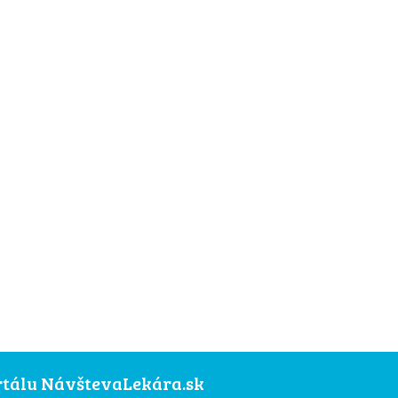
ortálu NávštevaLekára.sk