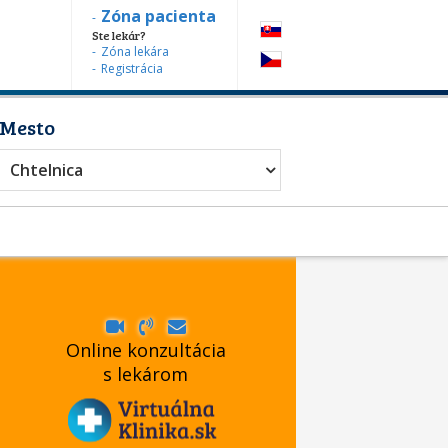
Zóna pacienta
Ste lekár?
Zóna lekára
Registrácia
Mesto
urgia
Chtelnica
Online konzultácia
s lekárom