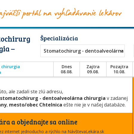
tochirurg
Špecializácia
gia –
Stomatochirurg - dentoalveolárna chir
 chirurgia
Dnes
Zajtra
Pozajtra
08.08.
09.08.
10.08.
a
to, ale zadali ste zlú adresu,
stomatochirurg - dentoalveolárna chirurgia
v zadanej
any
,
mesto/obec Chtelnica
ešte nie je v našej databáze.
ára a objednajte sa online
cez internet jednoducho a rýchlo na NávštevaLekára.sk