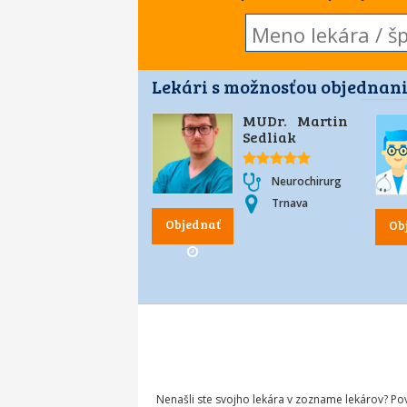
Lekári s možnosťou objednani
MUDr. Martin
Sedliak
Neurochirurg
Trnava
Objednať
Ob
Nenašli ste svojho lekára v zozname lekárov? P