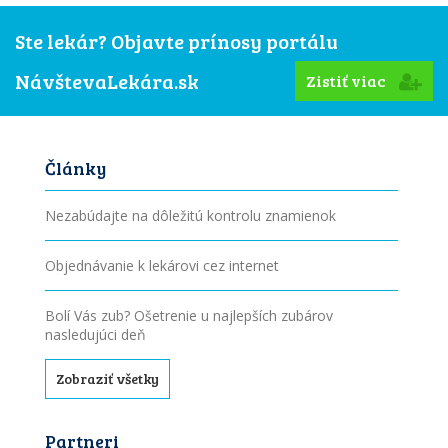
Ste lekár? Objavte prínosy portálu
NávštevaLekára.sk
Zistiť viac
Články
Nezabúdajte na dôležitú kontrolu znamienok
Objednávanie k lekárovi cez internet
Bolí Vás zub? Ošetrenie u najlepších zubárov
nasledujúci deň
Zobraziť všetky
Partneri