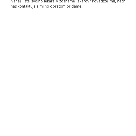
Nenašli ste svojho lekára v zozname lekárov? Povedzte mu, nech
nás kontaktuje a mi ho obratom pridáme.