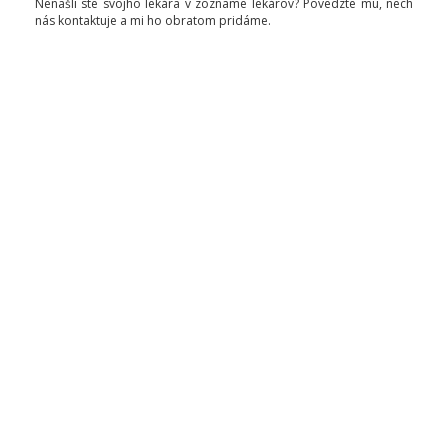
Nenašli ste svojho lekára v zozname lekárov? Povedzte mu, nech
nás kontaktuje a mi ho obratom pridáme.