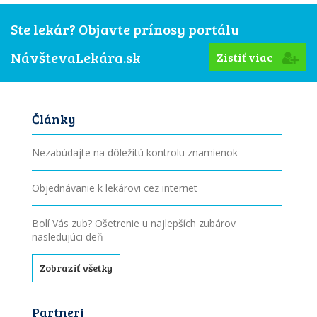
Ste lekár? Objavte prínosy portálu
NávštevaLekára.sk
Zistiť viac
Články
Nezabúdajte na dôležitú kontrolu znamienok
Objednávanie k lekárovi cez internet
Bolí Vás zub? Ošetrenie u najlepších zubárov
nasledujúci deň
Zobraziť všetky
Partneri