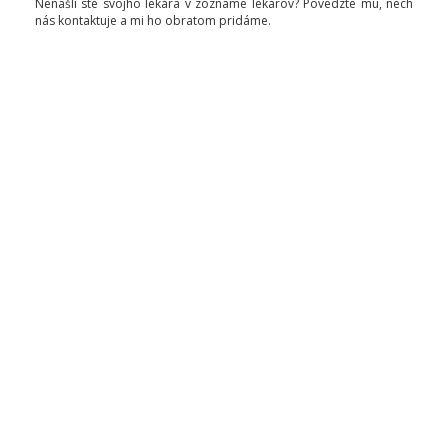
Nenašli ste svojho lekára v zozname lekárov? Povedzte mu, nech
nás kontaktuje a mi ho obratom pridáme.