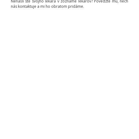
Nenašli ste svojho lekára v zozname lekárov? Povedzte mu, nech
nás kontaktuje a mi ho obratom pridáme.