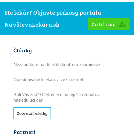
Ste lekár? Objavte prínosy portálu
NávštevaLekára.sk
Zistiť viac
Články
Nezabúdajte na dôležitú kontrolu znamienok
Objednávanie k lekárovi cez internet
Bolí Vás zub? Ošetrenie u najlepších zubárov
nasledujúci deň
Zobraziť všetky
Partneri