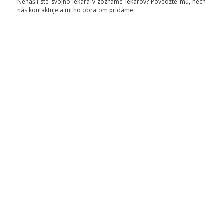
Nenašli ste svojho lekára v zozname lekárov? Povedzte mu, nech
nás kontaktuje a mi ho obratom pridáme.