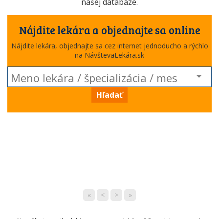
našej databáze.
Nájdite lekára a objednajte sa online
Nájdite lekára, objednajte sa cez internet jednoducho a rýchlo
na NávštevaLekára.sk
Hľadať
«
<
>
»