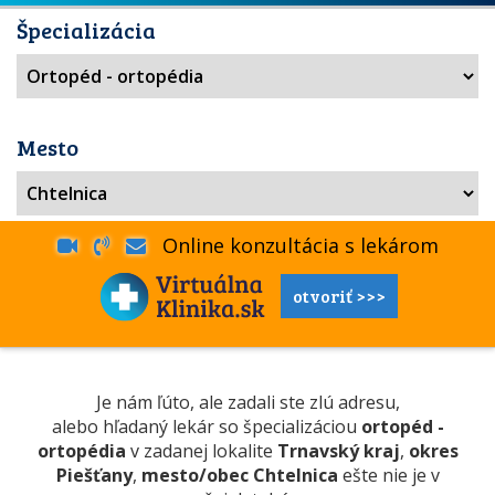
Špecializácia
Mesto
Online konzultácia s lekárom
otvoriť >>>
Je nám ľúto, ale zadali ste zlú adresu,
alebo hľadaný lekár so špecializáciou
ortopéd -
ortopédia
v zadanej lokalite
Trnavský kraj
,
okres
Piešťany
,
mesto/obec Chtelnica
ešte nie je v