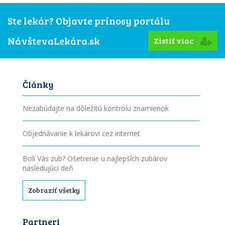
Ste lekár? Objavte prínosy portálu
NávštevaLekára.sk
Zistiť viac
Články
Nezabúdajte na dôležitú kontrolu znamienok
Objednávanie k lekárovi cez internet
Bolí Vás zub? Ošetrenie u najlepších zubárov
nasledujúci deň
Zobraziť všetky
Partneri