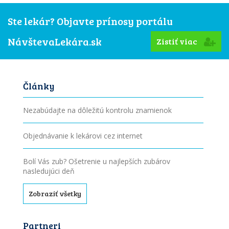
Ste lekár? Objavte prínosy portálu
NávštevaLekára.sk
Zistiť viac
Články
Nezabúdajte na dôležitú kontrolu znamienok
Objednávanie k lekárovi cez internet
Bolí Vás zub? Ošetrenie u najlepších zubárov
nasledujúci deň
Zobraziť všetky
Partneri