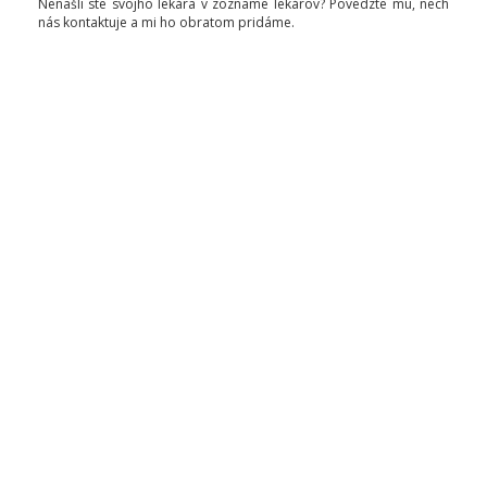
Nenašli ste svojho lekára v zozname lekárov? Povedzte mu, nech
nás kontaktuje a mi ho obratom pridáme.