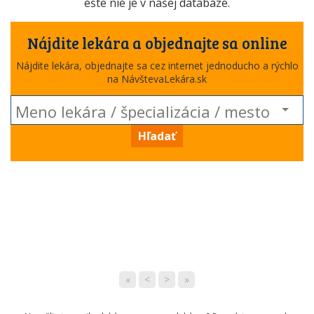
ešte nie je v našej databáze.
Nájdite lekára a objednajte sa online
Nájdite lekára, objednajte sa cez internet jednoducho a rýchlo
na NávštevaLekára.sk
Hľadať
«
<
>
»