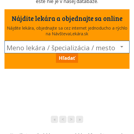
ešte nie je v našej databáze.
Nájdite lekára a objednajte sa online
Nájdite lekára, objednajte sa cez internet jednoducho a rýchlo
na NávštevaLekára.sk
Hľadať
«
<
>
»