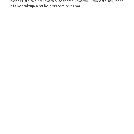
Nenašli ste svojho lekára v zozname lekárov? Povedzte mu, nech
nás kontaktuje a mi ho obratom pridáme.