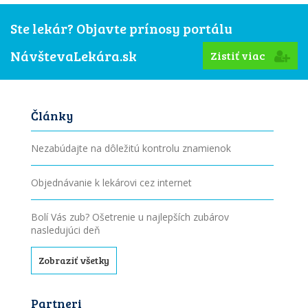
Ste lekár? Objavte prínosy portálu
NávštevaLekára.sk
Zistiť viac
Články
Nezabúdajte na dôležitú kontrolu znamienok
Objednávanie k lekárovi cez internet
Bolí Vás zub? Ošetrenie u najlepších zubárov
nasledujúci deň
Zobraziť všetky
Partneri