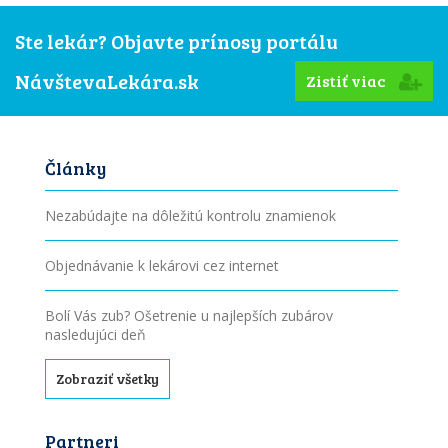
Ste lekár? Objavte prínosy portálu
NávštevaLekára.sk
Zistiť viac
Články
Nezabúdajte na dôležitú kontrolu znamienok
Objednávanie k lekárovi cez internet
Bolí Vás zub? Ošetrenie u najlepších zubárov
nasledujúci deň
Zobraziť všetky
Partneri