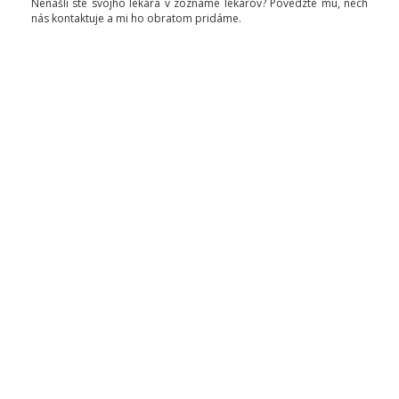
Nenašli ste svojho lekára v zozname lekárov? Povedzte mu, nech
nás kontaktuje a mi ho obratom pridáme.