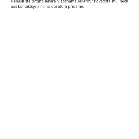
Nenašli ste svojho lekára v zozname lekárov? Povedzte mu, nech
nás kontaktuje a mi ho obratom pridáme.