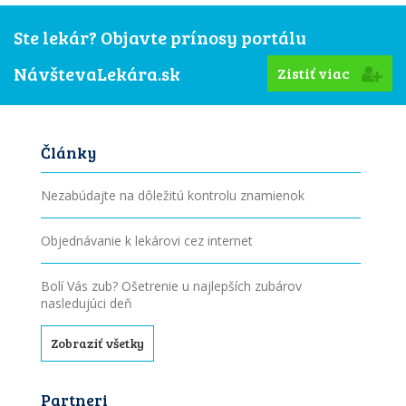
Ste lekár? Objavte prínosy portálu
NávštevaLekára.sk
Zistiť viac
Články
Nezabúdajte na dôležitú kontrolu znamienok
Objednávanie k lekárovi cez internet
Bolí Vás zub? Ošetrenie u najlepších zubárov
nasledujúci deň
Zobraziť všetky
Partneri