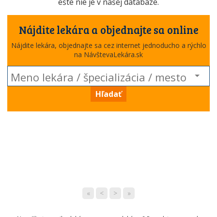
ešte nie je v našej databáze.
Nájdite lekára a objednajte sa online
Nájdite lekára, objednajte sa cez internet jednoducho a rýchlo
na NávštevaLekára.sk
Hľadať
«
<
>
»