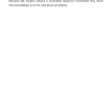
Nenašli ste svojho lekára v zozname lekárov? Povedzte mu, nech
nás kontaktuje a mi ho obratom pridáme.