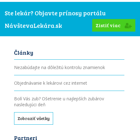
Ste lekár? Objavte prínosy portálu
NávštevaLekára.sk
Zistiť viac
Články
Nezabúdajte na dôležitú kontrolu znamienok
Objednávanie k lekárovi cez internet
Bolí Vás zub? Ošetrenie u najlepších zubárov
nasledujúci deň
Zobraziť všetky
Partneri