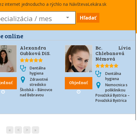
cez internet jednoducho a rýchlo na NávštevaLekára.sk
Hľadať
e online
Alexandra
Bc. Lívia
Gubková DiS.
Chlebanová
Némová
Dentálna
hygiena
Dentálna
hygiena
Zdravotné
jednať
Objednať
stredisko
Nemocnica s
Školská – Bánovce
poliklinikou
nad Bebravou
Považská Bystrica –
Považská Bystrica
«
<
>
»