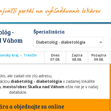
lóg -
Špecializácia
ad Váhom
Diabetológ - diabetológia
iansky kraj
Trenčín
Dnes
Zajtra
Pozajtra
07.08.
08.08.
09.08.
to, ale zadali ste zlú adresu,
záciou
diabetológ - diabetológia
v zadanej lokalite
n
,
mesto/obec Skalka nad Váhom
ešte nie je v našej
databáze.
ára a objednajte sa online