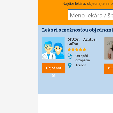
Nájdite lekára, objednajte sa 
Lekári s možnosťou objednani
MUDr. Andrej
Cuľba
Ortopéd -
ortopédia
Trenčín
Objednať
Ob