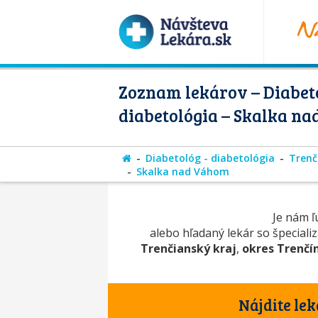
Zoznam lekárov – Diabeto
diabetológia – Skalka n
Diabetológ - diabetológia
Trenč
Skalka nad Váhom
Je nám ľú
alebo hľadaný lekár so špeciali
Trenčianský kraj
,
okres Trenčí
Nájdite lek