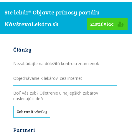
Ste lekár? Objavte prínosy portálu
NávštevaLekára.sk
Zistiť viac
Články
Nezabúdajte na dôležitú kontrolu znamienok
Objednávanie k lekárovi cez internet
Bolí Vás zub? Ošetrenie u najlepších zubárov
nasledujúci deň
Zobraziť všetky
Partneri