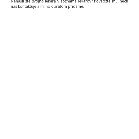
Nenašli ste svojho lekára v zozname lekárov? Povedzte mu, nech
nás kontaktuje a mi ho obratom pridáme.