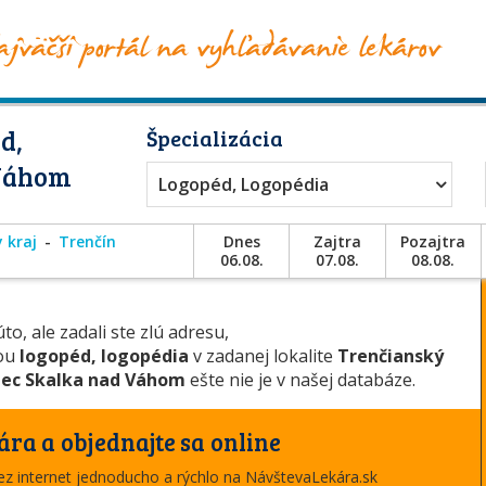
d,
Špecializácia
 Váhom
Logopéd, Logopédia
 kraj
Trenčín
Dnes
Zajtra
Pozajtra
06.08.
07.08.
08.08.
to, ale zadali ste zlú adresu,
iou
logopéd, logopédia
v zadanej lokalite
Trenčianský
ec Skalka nad Váhom
ešte nie je v našej databáze.
ára a objednajte sa online
cez internet jednoducho a rýchlo na NávštevaLekára.sk