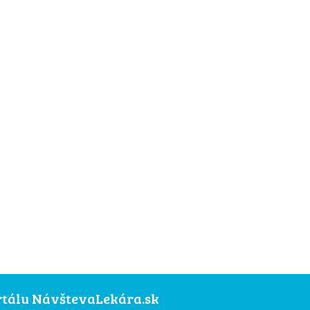
ortálu NávštevaLekára.sk