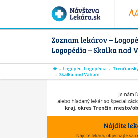
Zoznam lekárov – Logopé
Logopédia – Skalka nad
Logopéd, Logopédia
Trenčiansky
Skalka nad Váhom
Je nám ľú
alebo hľadaný lekár so špecializác
kraj
,
okres Trenčín
,
mesto/ob
Nájdite lek
Nájdite lekára, objednajte sa 