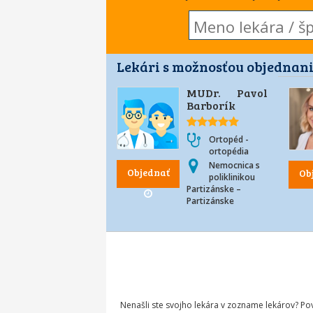
Lekári s možnosťou objednani
MUDr. Pavol
Barborík
Ortopéd -
ortopédia
Nemocnica s
Objednať
Ob
poliklinikou
Partizánske –
Partizánske
Nenašli ste svojho lekára v zozname lekárov? P